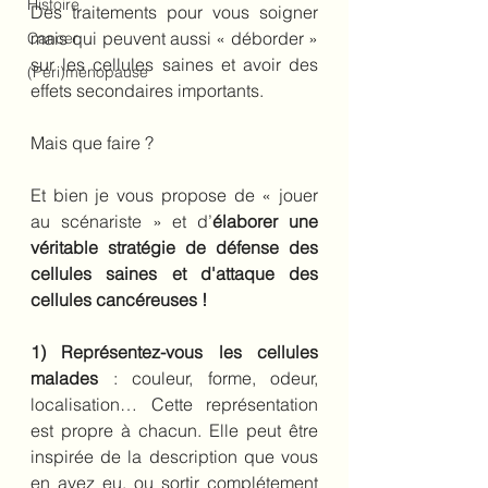
Histoire
Des traitements pour vous soigner 
mais qui peuvent aussi « déborder » 
Cancer
sur les cellules saines et avoir des 
(Péri)ménopause
effets secondaires importants.
Mais que faire ?
Et bien je vous propose de « jouer 
au scénariste » et d’
élaborer une 
véritable stratégie de défense des 
cellules saines et d'attaque des 
cellules cancéreuses !
1) Représentez-vous les cellules 
malades
 : couleur, forme, odeur, 
localisation… Cette représentation 
est propre à chacun. Elle peut être 
inspirée de la description que vous 
en avez eu, ou sortir complétement 