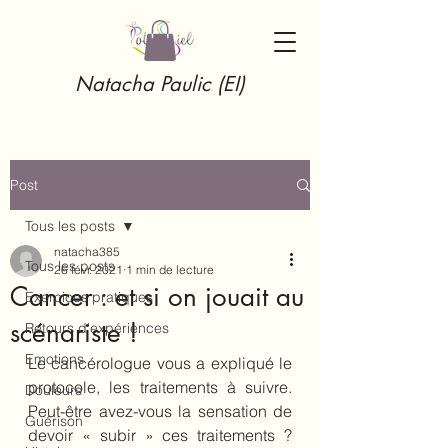
Natacha Paulic (EI)
Post
Tous les posts
natacha385
Tous les posts
26 févr. 2021
1 min de lecture
Cancer : et si on jouait au
Exercices pratiques
scénariste !
Retours d'expériences
Emotions
Le cancérologue vous a expliqué le 
protocole, les traitements à suivre. 
Douleurs
Peut-être avez-vous la sensation de 
Guérison
devoir « subir » ces traitements ? 