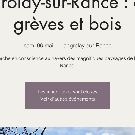
rolay-sur-Rance : 
grèves et bois
sam. 06 mai
  |  
Langrolay-sur-Rance
rche en conscience au travers des magnifiques paysages de 
Rance.
Les inscriptions sont closes
Voir d'autres événements